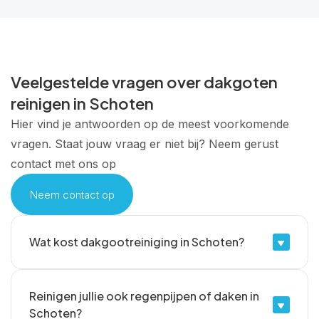
Veelgestelde vragen over dakgoten
reinigen in Schoten
Hier vind je antwoorden op de meest voorkomende
vragen. Staat jouw vraag er niet bij? Neem gerust
contact met ons op
Neem contact op
Wat kost dakgootreiniging in Schoten?
De prijs varieert afhankelijk van het type
Reinigen jullie ook regenpijpen of daken in
gebouw, de lengte van de goten en hun
Schoten?
bereikbaarheid. Vraag een vrijblijvende offerte